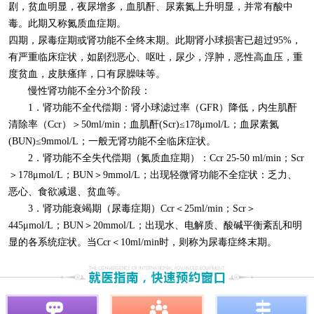
剧，贫血明显，夜尿增多，血肌酐、尿素氮上升明显，并常有酸中
毒。此期又称氮质血症期。
四期，尿毒症期或肾功能不全终末期。此期肾小球损害已超过95%，
有严重临床症状，如剧烈恶心、呕吐，尿少，浮肿，恶性高血压，重
度贫血，皮肤瘙痒，口有尿臊味等。
慢性肾功能不全分3个阶段：
1
．肾功能不全代偿期：肾小球滤过率（GFR）降低，内生肌酐
清除率（Ccr）＞50ml/min；血肌酐(Scr)≤178μmol/L；血尿素氮
(BUN)≤9mmol/L；一般无肾功能不全临床症状。
2
．肾功能不全失代偿期（氮质血症期）：Ccr 25-50 ml/min；Scr
＞178μmol/L；BUN＞9mmol/L；出现轻微肾功能不全症状：乏力、
恶心、食欲减退、贫血等。
3
．肾功能衰竭期（尿毒症期）Ccr＜25ml/min；Scr＞
445μmol/L；BUN＞20mmol/L；出现水、电解质、酸碱平衡紊乱和明
显的各系统症状。当Ccr＜10ml/min时，则称为尿毒症终末期。