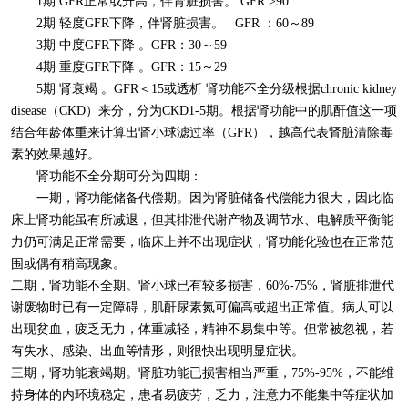
1
期 GFR正常或升高，伴肾脏损害。
GFR >90
2
期 轻度GFR下降，伴肾脏损害。 GFR ：60～89
3
期 中度GFR下降 。GFR：30～59
4
期 重度GFR下降 。GFR：15～29
5
期 肾衰竭 。GFR＜15或透析 肾功能不全分级根据chronic kidney
disease（CKD）来分，分为CKD1-5期。根据肾功能中的肌酐值这一项
结合年龄体重来计算出肾小球滤过率（GFR），越高代表肾脏清除毒
素的效果越好。
肾功能不全分期可分为四期：
一期，肾功能储备代偿期。因为肾脏储备代偿能力很大，因此临
床上肾功能虽有所减退，但其排泄代谢产物及调节水、电解质平衡能
力仍可满足正常需要，临床上并不出现症状，肾功能化验也在正常范
围或偶有稍高现象。
二期，肾功能不全期。肾小球已有较多损害，60%-75%，肾脏排泄代
谢废物时已有一定障碍，肌酐尿素氮可偏高或超出正常值。病人可以
出现贫血，疲乏无力，体重减轻，精神不易集中等。但常被忽视，若
有失水、感染、出血等情形，则很快出现明显症状。
三期，肾功能衰竭期。肾脏功能已损害相当严重，75%-95%，不能维
持身体的内环境稳定，患者易疲劳，乏力，注意力不能集中等症状加