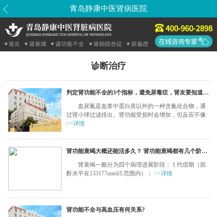
青岛静康中医肾病医院
诊断治疗
判定肾功能不全的3个指标，避免尿毒症，肾友要知道如何维持肾功能稳定
血尿氮是血浆中蛋白质以外的一种含氮化合物，通
过肾小球过滤排出。肾功能受损时会增加，但反应不像
>>详情
肾功能衰竭大概还能活多久？ 肾功能衰竭都有几个阶段？
肾衰竭一般分为四个病理进展阶段： 1.代偿期（肌
酐水平在133177umol/L范围内）；
>>详情
肾功能不全与高血压有何关系?