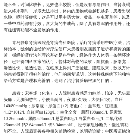
能不全，时间比较长，见效也比较慢，但是没有毒副作用。当肾衰竭
进入终末期时，尿液无法排出，体内的废物就会越积越多，患者出现
水肿、呕吐等症状，这是可以用中药大黄、黄芪、冬虫夏草等，以及
一些中成药都有疗效，含大黄的中成药，除了具有导泻的作用外，还
有延缓肾功能不全发展的作用。
青岛静康肾病医院是肾病专科医院，治疗肾病采用中医疗法，治
标治本，独创的循经护肾疗法使广大患者朋友摆脱了透析和换肾的痛
苦，循经护肾疗法的理论基础是科学的，经络作为人体另一条循环途
径，已经得到科学家的认可，督脉对药物的吸收，阻抗低，脉络宽，
渗透性快，通透性强，在临床上得到广泛验证。建院以来，数以万计
的患者得到了很好的治疗，他们的康复说明，这种特殊疾病下的独特
给药方式是合理和完善的，达到了治疗肾脏病根源的目的，
患者：宋春场（化名），入院时患者感乏力纳差，怕冷，无头晕
头痛，无胸闷憋气，小便量尚可，夜尿3次/晚，大便日1次。血压
140/80mmHg；尿常规：尿蛋白(+2) 潜血(-) ；血常规：红细胞
4.12*1012/L 血红蛋白123g/L；生化全套：肌酐198umol/L 尿素氮
10.26mmol/L 尿酸524umol/L总蛋白83g/L白蛋白45.6g/L 二氧化碳
26mmol/L钙2.64mmol/L 钾3.94mmol/L。经专家组诊断为：慢性肾功
能不全。入院后完善各种相关辅助检查，以明确诊断；中医辨证施治