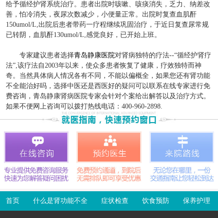
给予循经护肾系统治疗。患者出院时咳嗽、咳痰消失，乏力、纳差改
善，怕冷消失，夜尿次数减少，小便量正常。出院时复查血肌酐
150umol/L,出院后患者带药一疗程继续巩固治疗，于近日复查尿常规
已转阴，血肌酐130umol/L,感觉良好，已开始上班。
专家建议患者选择
青岛静康医院
对肾病独特的疗法--“循经护肾疗
法”,该疗法自2003年以来，使众多患者恢复了健康，疗效独特而神
奇。当然具体病人情况各有不同，不能以偏概全，如果您还有肾功能
不全能治好吗，选择中医还是西医好的疑问可以联系在线专家进行免
费咨询，青岛静康肾病医院专家会针对个案给出解答以及治疗方式。
如果不便网上咨询可以拨打热线电话：400-960-2898.
首页
什么是肾功能不全
症状检查
饮食预防
保养护理